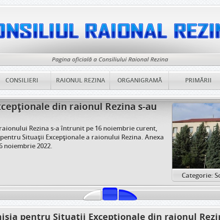
CONSILIERI
RAIONUL REZINA
ORGANIGRAMĂ
PRIMĂRII
xcepționale din raionul Rezina s-au
raionului Rezina s-a întrunit pe 16 noiembrie curent,
 pentru Situații Excepționale a raionului Rezina. Anexa
16 noiembrie 2022.
Categorie: S
sia pentru Situații Excepționale din raionul Rezi