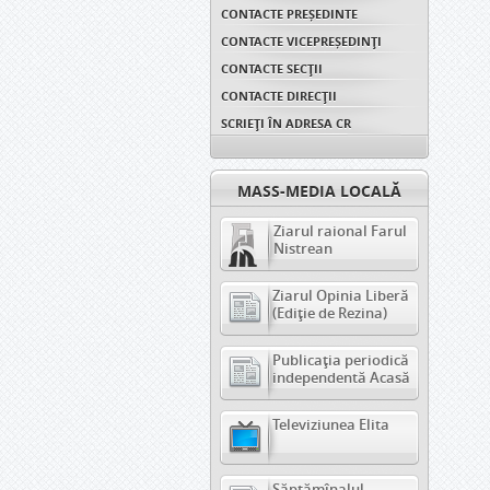
CONTACTE PREȘEDINTE
CONTACTE VICEPREȘEDINŢI
CONTACTE SECȚII
CONTACTE DIRECȚII
SCRIEȚI ÎN ADRESA CR
MASS-MEDIA LOCALĂ
Ziarul raional Farul
Nistrean
Ziarul Opinia Liberă
(Ediție de Rezina)
Publicația periodică
independentă Acasă
Televiziunea Elita
Săptămînalul