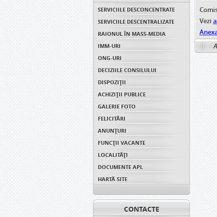
Comis
SERVICIILE DESCONCENTRATE
Vezi
a
SERVICIILE DESCENTRALIZATE
Anex
RAIONUL ÎN MASS-MEDIA
A
IMM-URI
ONG-URI
DECIZIILE CONSILULUI
DISPOZIŢII
ACHIZIȚII PUBLICE
GALERIE FOTO
FELICITĂRI
ANUNŢURI
FUNCȚII VACANTE
LOCALITĂȚI
DOCUMENTE APL
HARTĂ SITE
CONTACTE