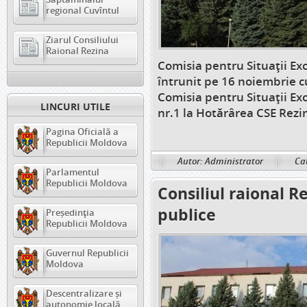
regional Cuvîntul
Ziarul Consiliului
Raional Rezina
Comisia pentru Situații Ex
întrunit pe 16 noiembrie cu
Comisia pentru Situații Ex
LINCURI UTILE
nr.1 la Hotărârea CSE Rezi
Pagina Oficială a
Republicii Moldova
Autor: Administrator
Cat
Parlamentul
Republicii Moldova
Consiliul raional R
publice
Președinția
Republicii Moldova
Guvernul Republicii
Moldova
Descentralizare și
autonomie locală