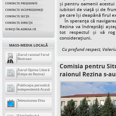
şi pentru oamenii acestui 
CONTACTE PREȘEDINTE
iubitori de viaţă şi de frum
CONTACTE VICEPREȘEDINŢI
pe care îşi deapănă firul ex
CONTACTE SECȚII
În speranţa că navigarea 
CONTACTE DIRECȚII
Rezina va îndreptăţi aşte
SCRIEȚI ÎN ADRESA CR
tot respectul şi vă rog
consideraţiuni.
MASS-MEDIA LOCALĂ
Cu profund respect, Valeri
Ziarul raional Farul
Nistrean
Comisia pentru Sit
Ziarul Opinia Liberă
raionul Rezina s-au
(Ediție de Rezina)
Publicația periodică
independentă Acasă
Televiziunea Elita
Săptămînalul