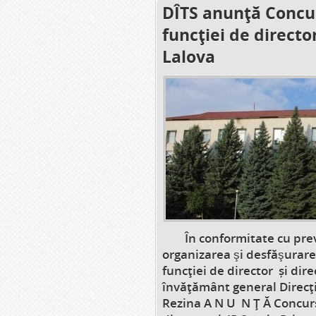
DÎTS anunță Concu
funcţiei de directo
Lalova
În conformitate cu preve
organizarea şi desfăşurar
funcţiei de director și dire
învățământ general Direcţ
Rezina A N U N Ţ Ă Concur