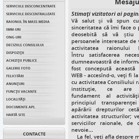
Mesaju
SERVICIILE DESCONCENTRATE
Stimaţi vizitatori ai pagin
SERVICIILE DESCENTRALIZATE
Vă salut şi vă spun cu
RAIONUL ÎN MASS-MEDIA
sinceritatea că îmi face o
IMM-URI
deosebită să vă ştiu p
ONG-URI
persoanele interesate de v
DECIZIILE CONSILULUI
activitatea raionului 
DISPOZIŢII
Întru satisfacerea necesi
ACHIZIȚII PUBLICE
dumneavoastră de informa
fost concepută această
GALERIE FOTO
WEB - accesînd-o, veţi fi l
FELICITĂRI
cu activitatea Consiliului r
ANUNŢURI
instituţie, ce are 
FUNCȚII VACANTE
fundament al activităţ
LOCALITĂȚI
principiul transparenţe
DOCUMENTE APL
apărării drepturilor cet
HARTĂ SITE
activitatea structurilor; 
serviciilor raionale, de
nevoie...
CONTACTE
La fel, veţi afla despre 