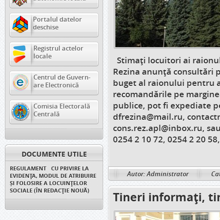
Portalul datelor
deschise
Registrul actelor
locale
Stimați locuitori ai raion
Rezina anunță consultări 
Centrul de Guvern-
buget al raionului pentru 
are Electronică
recomandările pe marginea
publice, pot fi expediate 
Comisia Electorală
Centrală
dfrezina@mail.ru, contact
cons.rez.apl@inbox.ru, sa
0254 2 10 72, 0254 2 20 58, 
DOCUMENTE UTILE
REGULAMENT CU PRIVIRE LA
Autor: Administrator
Cat
EVIDENȚA, MODUL DE ATRIBUIRE
ȘI FOLOSIRE A LOCUINȚELOR
SOCIALE (ÎN REDACȚIE NOUĂ)
Tineri informați, ti