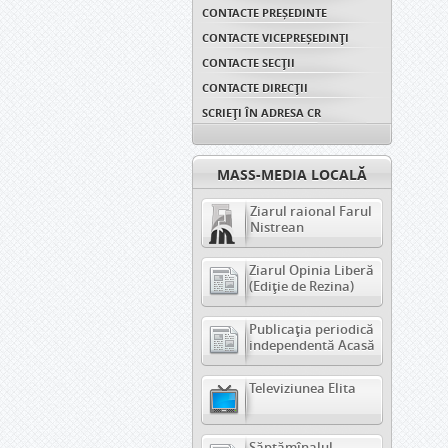
CONTACTE PREȘEDINTE
CONTACTE VICEPREȘEDINŢI
CONTACTE SECȚII
CONTACTE DIRECȚII
SCRIEȚI ÎN ADRESA CR
MASS-MEDIA LOCALĂ
Ziarul raional Farul
Nistrean
Ziarul Opinia Liberă
(Ediție de Rezina)
Publicația periodică
independentă Acasă
Televiziunea Elita
Săptămînalul