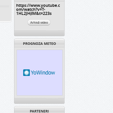
https://www.youtube.c
om/watch?v=T-
1HL2JHjlM&t=223s
Arhivă video
PROGNOZA METEO
PARTENERI