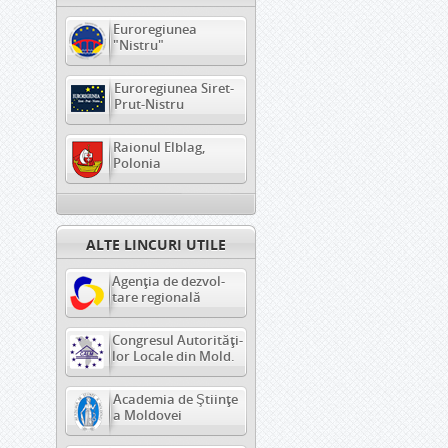
Euroregiunea
"Nistru"
Euroregiunea Siret-
Prut-Nistru
Raionul Elblag,
Polonia
ALTE LINCURI UTILE
Agenţia de dezvol-
tare regională
Congresul Autorităţi-
lor Locale din Mold.
Academia de Ştiinţe
a Moldovei