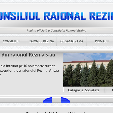
CONSILIERI
RAIONUL REZINA
ORGANIGRAMĂ
PRIMĂRII
anunță consultări publice
 Consiliul raional Rezina anunță consultări publice
onului pentru anul 2023. Propunerile și
ct, supuse consultării publice, pot fi expediate pe
@mail.ru, contactrezina@mail.ru,
 numere de telefon: 0254 2 10 72, 0254 2 20 58, 0254 2
Categorie: S