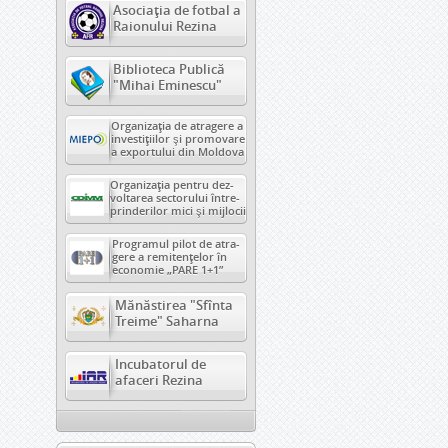
Asociația de fotbal a
Raionului Rezina
Biblioteca Publică
"Mihai Eminescu"
Organizaţia de atragere a
investiţiilor şi promovare
a exportului din Moldova
Organizaţia pentru dez-
voltarea sectorului între-
prinderilor mici şi mijlocii
Programul pilot de atra-
gere a remitenţelor în
economie „PARE 1+1”
Mănăstirea "Sfînta
Treime" Saharna
Incubatorul de
afaceri Rezina