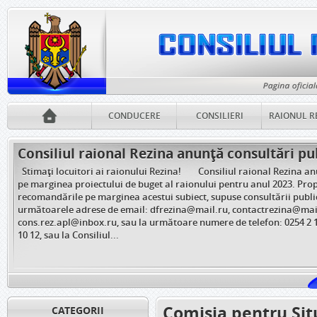
CONDUCERE
CONSILIERI
RAIONUL R
Consiliul raional Rezina anunță consultări pu
Stimați locuitori ai raionului Rezina! Consiliul raional Rezina an
pe marginea proiectului de buget al raionului pentru anul 2023. Prop
recomandările pe marginea acestui subiect, supuse consultării public
următoarele adrese de email: dfrezina@mail.ru, contactrezina@mail
cons.rez.apl@inbox.ru, sau la următoare numere de telefon: 0254 2 10
10 12, sau la Consiliul...
Comisia pentru Sit
CATEGORII