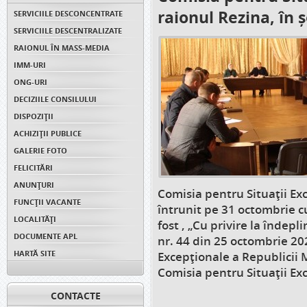
raionul Rezina, în 
SERVICIILE DESCONCENTRATE
SERVICIILE DESCENTRALIZATE
RAIONUL ÎN MASS-MEDIA
IMM-URI
ONG-URI
DECIZIILE CONSILULUI
DISPOZIŢII
ACHIZIȚII PUBLICE
GALERIE FOTO
FELICITĂRI
ANUNŢURI
Comisia pentru Situații Ex
FUNCȚII VACANTE
întrunit pe 31 octombrie c
LOCALITĂȚI
fost , „Cu privire la îndep
DOCUMENTE APL
nr. 44 din 25 octombrie 202
HARTĂ SITE
Excepționale a Republicii 
Comisia pentru Situații Ex
CONTACTE