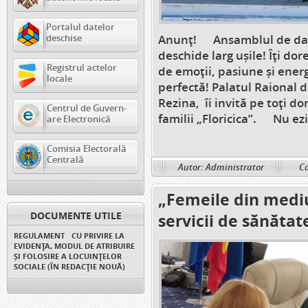
Portalul datelor
deschise
Anunț! Ansamblul de dansu
deschide larg ușile! Îți dor
Registrul actelor
de emoții, pasiune și ene
locale
perfectă! Palatul Raional 
Rezina, îi invită pe toți do
Centrul de Guvern-
familii „Floricica”. Nu ezit
are Electronică
Comisia Electorală
Centrală
Autor: Administrator
Ca
„Femeile din mediu
DOCUMENTE UTILE
servicii de sănătat
REGULAMENT CU PRIVIRE LA
EVIDENȚA, MODUL DE ATRIBUIRE
ȘI FOLOSIRE A LOCUINȚELOR
SOCIALE (ÎN REDACȚIE NOUĂ)