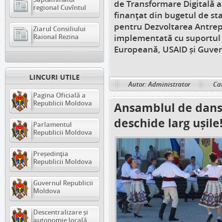
de Transformare Digitală a Î
regional Cuvîntul
finanțat din bugetul de st
pentru Dezvoltarea Antrepr
Ziarul Consiliului
Raional Rezina
implementată cu suportul 
Europeană, USAID și Guvern
LINCURI UTILE
Autor: Administrator
Cat
Pagina Oficială a
Republicii Moldova
Ansamblul de dansur
deschide larg ușile
Parlamentul
Republicii Moldova
Președinția
Republicii Moldova
Guvernul Republicii
Moldova
Descentralizare și
autonomie locală