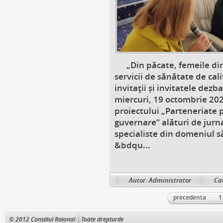
„Din păcate, femeile din 
servicii de sănătate de cal
invitații și invitatele dezb
miercuri, 19 octombrie 20
proiectului „Parteneriate 
guvernare” alături de jurna
specialiste din domeniul s
&bdqu...
Autor: Administrator
Cat
precedenta
1
© 2012 Consiliul Raional
Toate drepturile