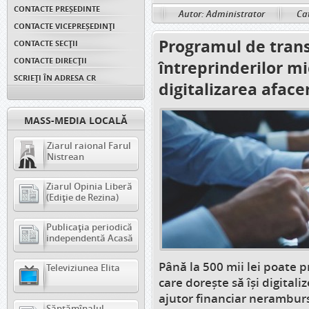
CONTACTE PREȘEDINTE
Autor: Administrator
Cat
CONTACTE VICEPREȘEDINŢI
Programul de trans
CONTACTE SECȚII
CONTACTE DIRECȚII
întreprinderilor mic
SCRIEȚI ÎN ADRESA CR
digitalizarea afacer
MASS-MEDIA LOCALĂ
Ziarul raional Farul
Nistrean
Ziarul Opinia Liberă
(Ediție de Rezina)
Publicația periodică
independentă Acasă
Până la 500 mii lei poate 
Televiziunea Elita
care dorește să își digital
ajutor financiar neramburs
Săptămînalul